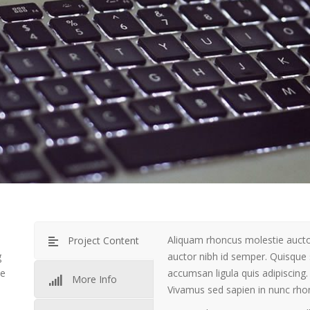
Aliquam rhoncus molestie aucto
Project Content
g
auctor nibh id semper. Quisque 
ue
accumsan ligula quis adipiscing.
More Info
Vivamus sed sapien in nunc rhonc