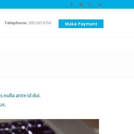
Telephone:
305.567.0150
Make Payment
s nulla ante id dui.
us.